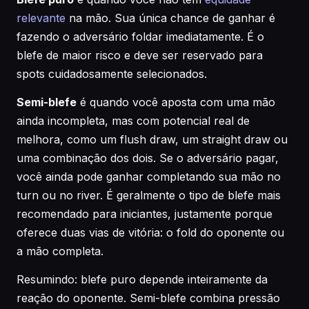
relevante
na mão. Sua única chance de ganhar é
fazendo o adversário foldar imediatamente. É o
blefe de maior risco e deve ser reservado para
spots cuidadosamente selecionados.
Semi-blefe
é quando você aposta com uma mão
ainda incompleta, mas com potencial real de
melhora, como um flush draw, um straight draw ou
uma combinação dos dois. Se o adversário pagar,
você ainda pode ganhar completando sua mão no
turn ou no river. É geralmente o tipo de blefe mais
recomendado para iniciantes, justamente porque
oferece duas vias de vitória: o fold do oponente ou
a mão completa.
Resumindo: blefe puro depende inteiramente da
reação do oponente. Semi-blefe combina pressão