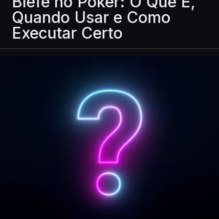
Blefe no Poker: O Que É,
Quando Usar e Como
Executar Certo