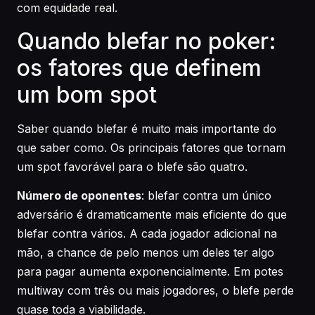
com equidade real.
Quando blefar no poker:
os fatores que definem
um bom spot
Saber quando blefar é muito mais importante do
que saber como. Os principais fatores que tornam
um spot favorável para o blefe são quatro.
Número de oponentes
: blefar contra um único
adversário é dramaticamente mais eficiente do que
blefar contra vários. A cada jogador adicional na
mão, a chance de pelo menos um deles ter algo
para pagar aumenta exponencialmente. Em potes
multiway com três ou mais jogadores, o blefe perde
quase toda a viabilidade.