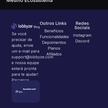
Mesmo Ecossistema
Outros Links
Redes
Sociais
Benefícios
Se você
Instagram
Funcionalidades
precisar de
Discord
Depoimentos
ajuda, envie
Planos
um e-mail para
Afiliados
support@lobbyze.com
e nossa equipe
estará pronta
para te ajudar!
Parceiros