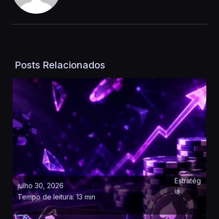
Posts Relacionados
Estratég
julho 30, 2026
ia
Tempo de leitura: 13 min