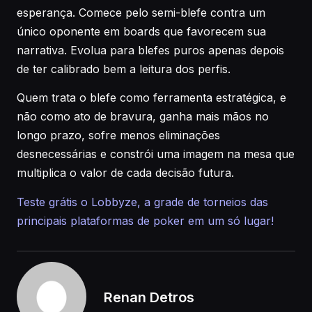
esperança. Comece pelo semi-blefe contra um
único oponente em boards que favorecem sua
narrativa. Evolua para blefes puros apenas depois
de ter calibrado bem a leitura dos perfis.
Quem trata o blefe como ferramenta estratégica, e
não como ato de bravura, ganha mais mãos no
longo prazo, sofre menos eliminações
desnecessárias e constrói uma imagem na mesa que
multiplica o valor de cada decisão futura.
Teste grátis o Lobbyze, a grade de torneios das
principais plataformas de poker em um só lugar!
Renan Detros