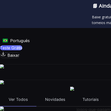
📘 Aind
Baixe grat
torneios ma
Ir
para
Português
English
o
Teste Grátis
conteúdo
Baixar
Ver Todos
Novidades
Tutoriais