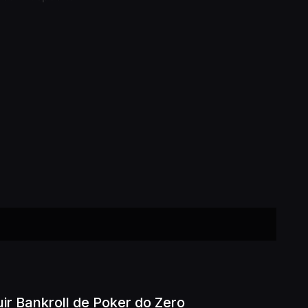
r Bankroll de Poker do Zero