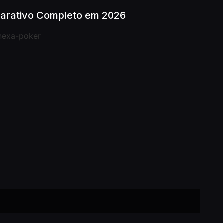
mparativo Completo em 2026