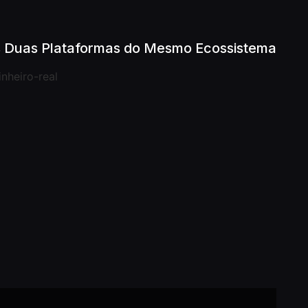
 Duas Plataformas do Mesmo Ecossistema