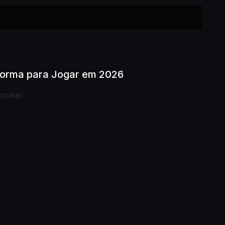
aforma para Jogar em 2026