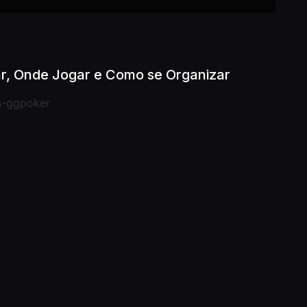
r, Onde Jogar e Como se Organizar