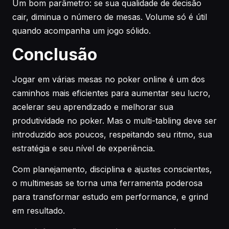
Um bom parâmetro: se sua qualidade de decisão
cair, diminua o número de mesas. Volume só é útil
quando acompanha um jogo sólido.
Conclusão
Jogar em várias mesas no poker online é um dos
caminhos mais eficientes para aumentar seu lucro,
acelerar seu aprendizado e melhorar sua
produtividade no poker. Mas o multi-tabling deve ser
introduzido aos poucos, respeitando seu ritmo, sua
estratégia e seu nível de experiência.
Com planejamento, disciplina e ajustes conscientes,
o multimesas se torna uma ferramenta poderosa
para transformar estudo em performance, e grind
em resultado.