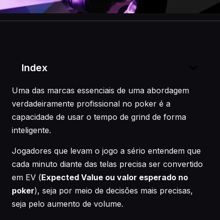
Index
Uma das marcas essenciais de uma abordagem
verdadeiramente profissional no poker é a
capacidade de usar o tempo de grind de forma
inteligente.
Jogadores que levam o jogo a sério entendem que
cada minuto diante das telas precisa ser convertido
em EV (
Expected Value ou valor esperado no
poker
), seja por meio de decisões mais precisas,
seja pelo aumento de volume.