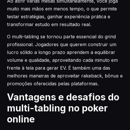
Ao abrir várias mesas simultaneamente, você joga
muito mais mãos em menos tempo, o que permite
testar estratégias, ganhar experiência prática e
transformar estudo em resultado real.
O multi-tabling se tornou parte essencial do grind
profissional. Jogadores que querem construir um
lucro sólido a longo prazo aprendem a equilibrar
volume e qualidade, aproveitando cada minuto em
frente à tela para gerar EV. É também uma das
melhores maneiras de aproveitar rakeback, bônus e
promoções oferecidas pelas plataformas.
Vantagens e desafios do
multi-tabling no poker
online