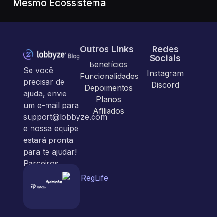
Mesmo Ecossistema
Outros Links
Redes
Sociais
Benefícios
Se você
Instagram
Funcionalidades
precisar de
Discord
Depoimentos
ajuda, envie
Planos
um e-mail para
Afiliados
support@lobbyze.com
e nossa equipe
estará pronta
para te ajudar!
Parceiros