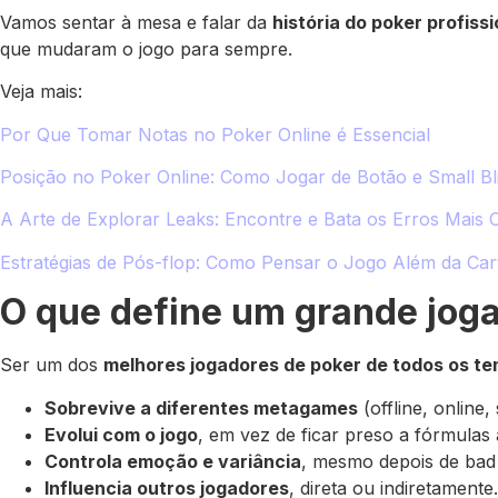
Vamos sentar à mesa e falar da
história do poker profissi
que mudaram o jogo para sempre.
Veja mais:
Por Que Tomar Notas no Poker Online é Essencial
Posição no Poker Online: Como Jogar de Botão e Small Bl
A Arte de Explorar Leaks: Encontre e Bata os Erros Mai
Estratégias de Pós-flop: Como Pensar o Jogo Além da Car
O que define um grande joga
Ser um dos
melhores jogadores de poker de todos os t
Sobrevive a diferentes metagames
(offline, online,
Evolui com o jogo
, em vez de ficar preso a fórmulas 
Controla emoção e variância
, mesmo depois de bad 
Influencia outros jogadores
, direta ou indiretamente.