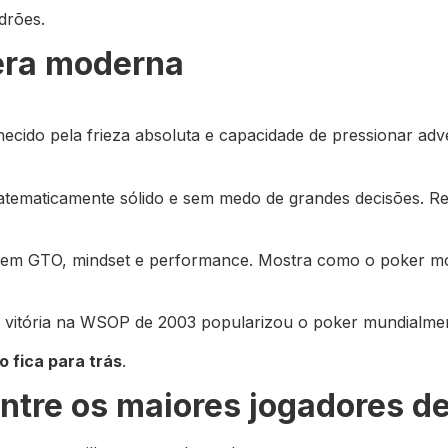
drões.
 era moderna
hecido pela frieza absoluta e capacidade de pressionar adv
matematicamente sólido e sem medo de grandes decisões. Red
em GTO, mindset e performance. Mostra como o poker mode
ua vitória na WSOP de 2003 popularizou o poker mundialme
o fica para trás
.
ntre os maiores jogadores d