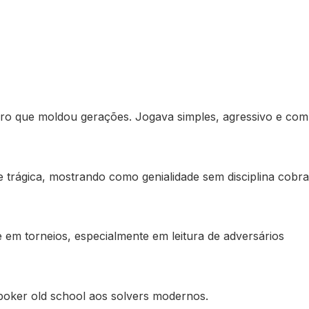
ivro que moldou gerações. Jogava simples, agressivo e com
 e trágica, mostrando como genialidade sem disciplina cobra
em torneios, especialmente em leitura de adversários
 poker old school aos solvers modernos.