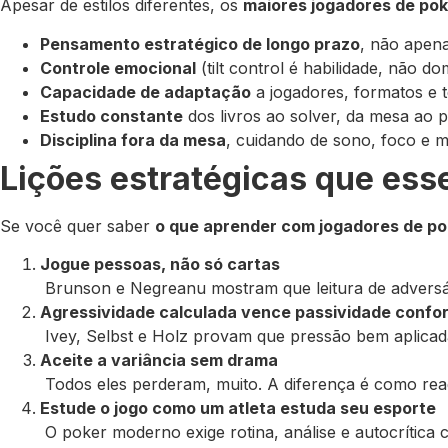
Apesar de estilos diferentes, os
maiores jogadores de pok
Pensamento estratégico de longo prazo
, não apena
Controle emocional
(tilt control é habilidade, não do
Capacidade de adaptação
a jogadores, formatos e 
Estudo constante
dos livros ao solver, da mesa ao p
Disciplina fora da mesa
, cuidando de sono, foco e 
Lições estratégicas que ess
Se você quer saber
o que aprender com jogadores de pok
Jogue pessoas, não só cartas
Brunson e Negreanu mostram que leitura de adversár
Agressividade calculada vence passividade confor
Ivey, Selbst e Holz provam que pressão bem aplicad
Aceite a variância sem drama
Todos eles perderam, muito. A diferença é como rea
Estude o jogo como um atleta estuda seu esporte
O poker moderno exige rotina, análise e autocrítica 