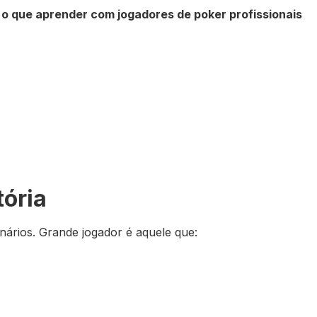
,
o que aprender com jogadores de poker profissionais
tória
nários. Grande jogador é aquele que: