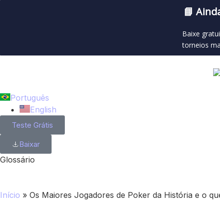
📘 Aind
Baixe grat
torneios ma
Português
English
Teste Grátis
Baixar
Glossário
Início
»
Os Maiores Jogadores de Poker da História e o q