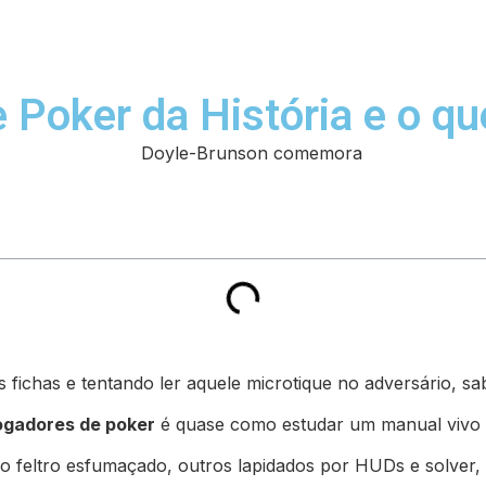
 Poker da História e o q
fichas e tentando ler aquele microtique no adversário, sab
ogadores de poker
é quase como estudar um manual vivo 
 feltro esfumaçado, outros lapidados por HUDs e solver, e