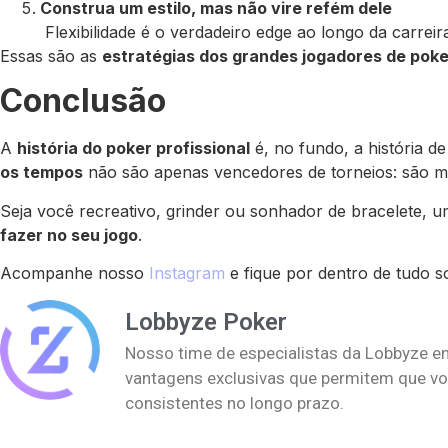
Construa um estilo, mas não vire refém dele
Flexibilidade é o verdadeiro edge ao longo da carreir
Essas são as
estratégias dos grandes jogadores de poke
Conclusão
A
história do poker profissional
é, no fundo, a história d
os tempos
não são apenas vencedores de torneios: são mes
Seja você recreativo, grinder ou sonhador de bracelete, u
fazer no seu jogo
.
Acompanhe nosso
Instagram
e fique por dentro de tudo s
Lobbyze Poker
Nosso time de especialistas da Lobbyze e
vantagens exclusivas que permitem que vo
consistentes no longo prazo.