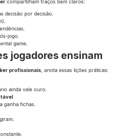
er
compartilham traços bem claros:
s decisão por decisão.
m).
tendências.
ós-jogo.
mental game.
es jogadores ensinam
er profissionais
, anota essas lições práticas:
io ainda vale ouro.
tável
a ganha fichas.
giram.
constante.