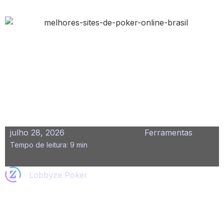
julho 28, 2026
Ferramentas
Tempo de leitura: 9 min
Lobbyze Poker
Melhores Sites de Poker Online no Brasil:
Comparativo Completo em 2026