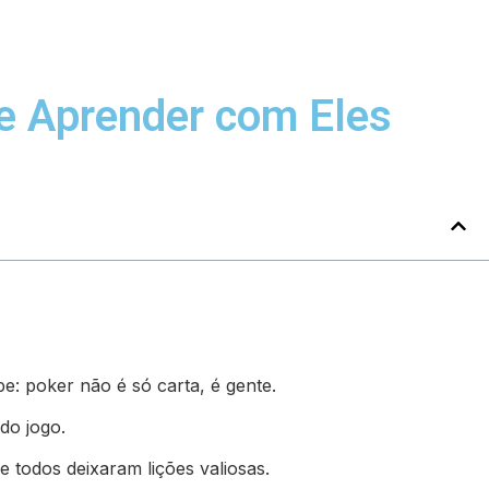
ue Aprender com Eles
e: poker não é só carta, é gente.
do jogo.
 todos deixaram lições valiosas.