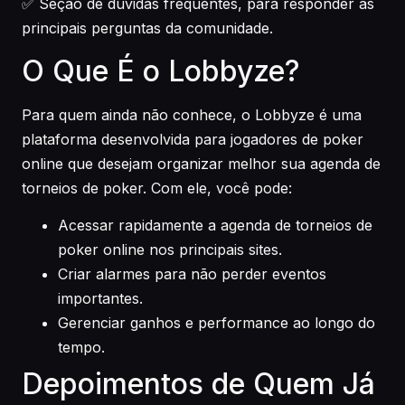
✅ Seção de dúvidas frequentes, para responder às
principais perguntas da comunidade.
O Que É o Lobbyze?
Para quem ainda não conhece, o Lobbyze é uma
plataforma desenvolvida para jogadores de poker
online que desejam organizar melhor sua agenda de
torneios de poker. Com ele, você pode:
Acessar rapidamente a agenda de torneios de
poker online nos principais sites.
Criar alarmes para não perder eventos
importantes.
Gerenciar ganhos e performance ao longo do
tempo.
Depoimentos de Quem Já