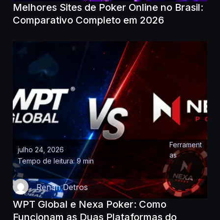
Melhores Sites de Poker Online no Brasil:
Comparativo Completo em 2026
Ferrament
julho 24, 2026
as
Tempo de leitura: 9 min
Renan Detros
WPT Global e Nexa Poker: Como
Funcionam as Duas Plataformas do