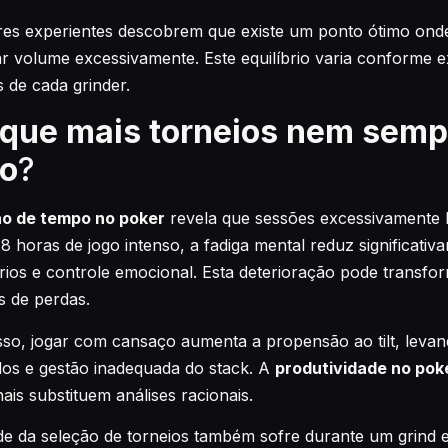
es experientes descobrem que existe um ponto ótimo on
car volume excessivamente. Este equilíbrio varia conforme 
s de cada grinder.
 que mais torneios nem semp
ro
?
o de tempo no poker
revela que sessões excessivamente l
 horas de jogo intenso, a fadiga mental reduz significativa
rios e controle emocional. Esta deterioração pode transfor
s de perdas.
sso, jogar com cansaço aumenta a propensão ao tilt, levand
dos e gestão inadequada do stack. A
produtividade no pok
ais substituem análises racionais.
de da seleção de torneios também sofre durante um grind 