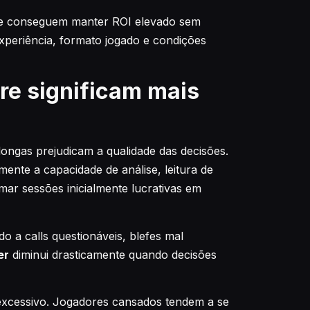
de conseguem manter ROI elevado sem
experiência, formato jogado e condições
re significam mais
ongas prejudicam a qualidade das decisões.
mente a capacidade de análise, leitura de
mar sessões inicialmente lucrativas em
o a calls questionáveis, blefes mal
er
diminui drasticamente quando decisões
excessivo. Jogadores cansados tendem a se