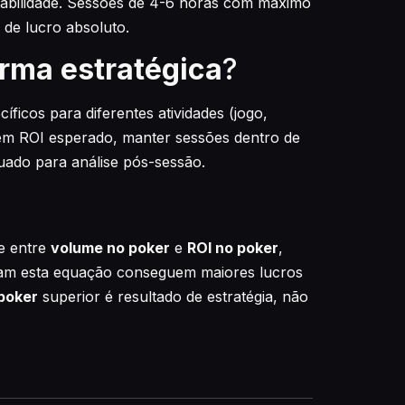
ntabilidade. Sessões de 4-6 horas com máximo
de lucro absoluto.
rma estratégica
?
ecíficos para diferentes atividades (jogo,
em ROI esperado, manter sessões dentro de
uado para análise pós-sessão.
te entre
volume no poker
e
ROI no poker
,
nam esta equação conseguem maiores lucros
poker
superior é resultado de estratégia, não