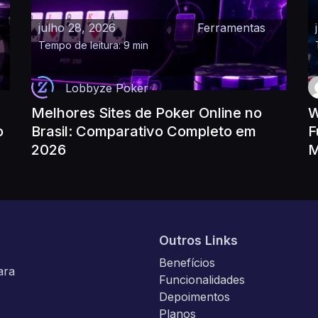
julho 28, 2026
Ferramentas
Tempo de leitura: 9 min
Lobbyze Poker
Melhores Sites de Poker Online no
W
o
Brasil: Comparativo Completo em
F
2026
M
Outros Links
Benefícios
ara
Funcionalidades
Depoimentos
Planos