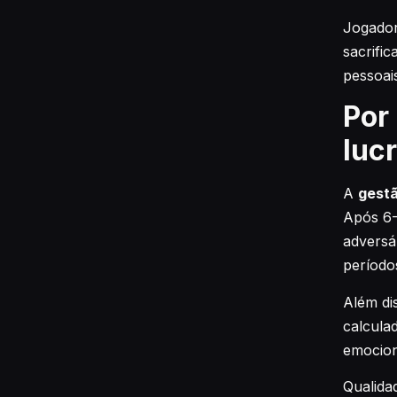
Jogador
sacrifi
pessoai
Por
luc
A
gestã
Após 6-8
adversá
período
Além di
calcula
emocion
Qualida