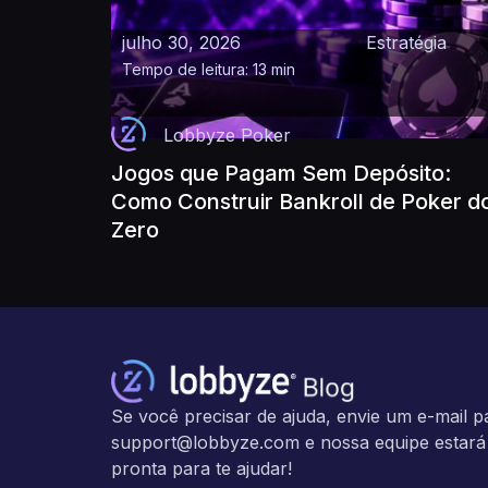
julho 30, 2026
Estratégia
Tempo de leitura: 13 min
Lobbyze Poker
Jogos que Pagam Sem Depósito:
Como Construir Bankroll de Poker d
Zero
Se você precisar de ajuda, envie um e-mail p
support@lobbyze.com e nossa equipe estará
pronta para te ajudar!