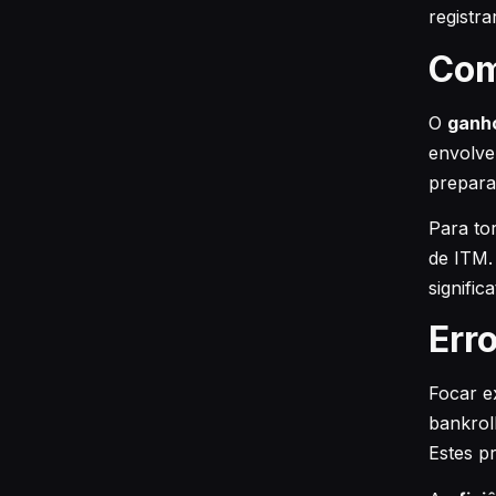
registr
Com
O
ganho
envolve
prepara
Para to
de ITM.
signifi
Err
Focar e
bankrol
Estes p