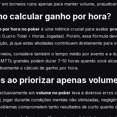
ar em torneios ruins apenas para manter volume, prejudic
o calcular ganho por hora
?
 por hora no poker
é uma métrica crucial para avaliar
pro
: (Lucro Total ÷ Horas Jogadas). Porém, essa fórmula deve
ção, já que estas atividades contribuem diretamente para o
rneios, considere também o tempo médio por evento e a d
 MTTs grandes podem durar 7-10 horas quando você alc
cativamente o cálculo de ganho por hora.
os ao priorizar apenas volum
xclusivamente em
volume no poker
leva a diversos erros 
l, jogar durante condições mentais não otimizadas, negligê
roblemas comprometem tanto resultados de curto quanto d