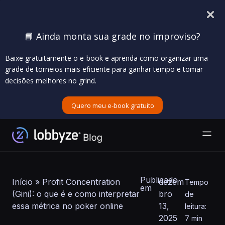
📘 Ainda monta sua grade no improviso?
Baixe gratuitamente o e-book e aprenda como organizar uma
grade de torneios mais eficiente para ganhar tempo e tomar
decisões melhores no grind.
Quero meu e-book gratuito
Publicado
Início
»
Profit Concentration
dezem
Tempo
em
(Gini): o que é e como interpretar
bro
de
essa métrica no poker online
13,
leitura:
2025
7 min