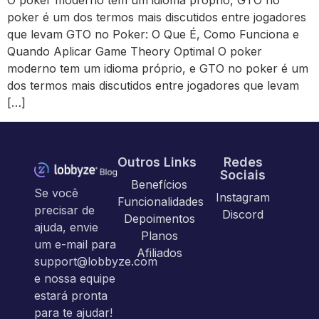
O poker moderno tem um idioma próprio, GTO no
poker é um dos termos mais discutidos entre jogadores
que levam GTO no Poker: O Que É, Como Funciona e
Quando Aplicar Game Theory Optimal O poker
moderno tem um idioma próprio, e GTO no poker é um
dos termos mais discutidos entre jogadores que levam
[…]
Outros Links
Redes
Sociais
Benefícios
Se você
Instagram
Funcionalidades
precisar de
Discord
Depoimentos
ajuda, envie
Planos
um e-mail para
Afiliados
support@lobbyze.com
e nossa equipe
estará pronta
para te ajudar!