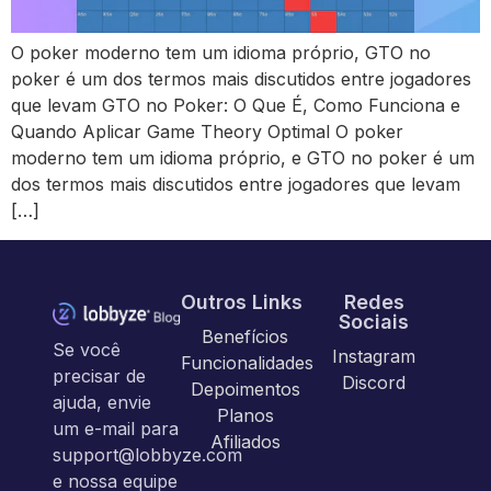
O poker moderno tem um idioma próprio, GTO no
poker é um dos termos mais discutidos entre jogadores
que levam GTO no Poker: O Que É, Como Funciona e
Quando Aplicar Game Theory Optimal O poker
moderno tem um idioma próprio, e GTO no poker é um
dos termos mais discutidos entre jogadores que levam
[…]
Outros Links
Redes
Sociais
Benefícios
Se você
Instagram
Funcionalidades
precisar de
Discord
Depoimentos
ajuda, envie
Planos
um e-mail para
Afiliados
support@lobbyze.com
e nossa equipe