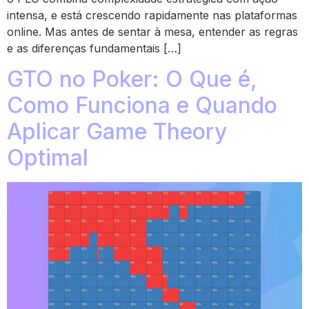
intensa, e está crescendo rapidamente nas plataformas
online. Mas antes de sentar à mesa, entender as regras
e as diferenças fundamentais […]
GTO no Poker: O Que é,
Como Funciona e Quando
Aplicar Game Theory
Optimal