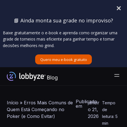
📘 Ainda monta sua grade no improviso?
Baixe gratuitamente o e-book e aprenda como organizar uma
grade de torneios mais eficiente para ganhar tempo e tomar
decisões melhores no grind.
Quero meu e-book gratuito
Publicado
Início
»
Erros Mais Comuns de
janeir
Tempo
em
Quem Está Começando no
o 21,
de
Poker (e Como Evitar)
2026
leitura: 5
min