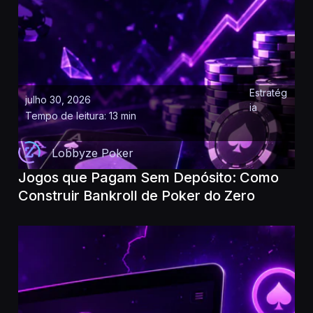
Estratég
julho 30, 2026
ia
Tempo de leitura: 13 min
Lobbyze Poker
Jogos que Pagam Sem Depósito: Como
Construir Bankroll de Poker do Zero