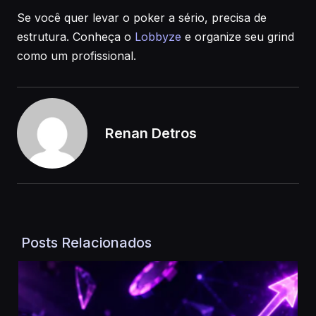
Se você quer levar o poker a sério, precisa de
estrutura. Conheça o
Lobbyze
e organize seu grind
como um profissional.
Renan Detros
Posts Relacionados