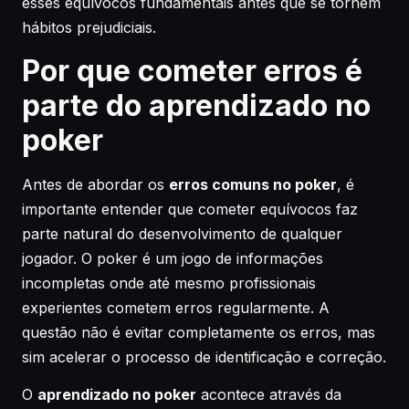
esses equívocos fundamentais antes que se tornem
hábitos prejudiciais.
Por que cometer erros é
parte do aprendizado no
poker
Antes de abordar os
erros comuns no poker
, é
importante entender que cometer equívocos faz
parte natural do desenvolvimento de qualquer
jogador. O poker é um jogo de informações
incompletas onde até mesmo profissionais
experientes cometem erros regularmente. A
questão não é evitar completamente os erros, mas
sim acelerar o processo de identificação e correção.
O
aprendizado no poker
acontece através da