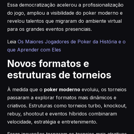
Essa democratização acelerou a profissionalização
do jogo, ampliou a visibilidade do poker moderno e
revelou talentos que migraram do ambiente virtual
para os grandes eventos presenciais.
Leia
Os Maiores Jogadores de Poker da História e o
que Aprender com Eles
Novos formatos e
estruturas de torneios
À medida que o
poker moderno
evoluiu, os torneios
passaram a explorar formatos mais dinâmicos e
criativos. Estruturas como torneios turbo, knockout,
rebuy, shootout e eventos híbridos combinaram
velocidade, estratégia e entretenimento.