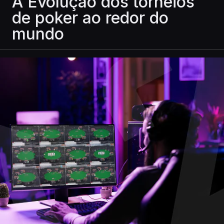
A Evolução dos torneios
de poker ao redor do
mundo