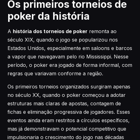
Os primeiros torneios de
poker da história
A
história dos torneios de poker
remonta ao
século XIX, quando o jogo se popularizou nos
Estados Unidos, especialmente em saloons e barcos
a vapor que navegavam pelo rio Mississippi. Nesse
período, o poker era jogado de forma informal, com
regras que variavam conforme a região.
Os primeiros torneios organizados surgiram apenas
no século XX, quando o poker começou a adotar
estruturas mais claras de apostas, contagem de
fichas e eliminação progressiva de jogadores. Esses
eventos ainda eram restritos a círculos específicos,
mas já demonstravam o potencial competitivo que
impulsionaria o crescimento do jogo nas décadas