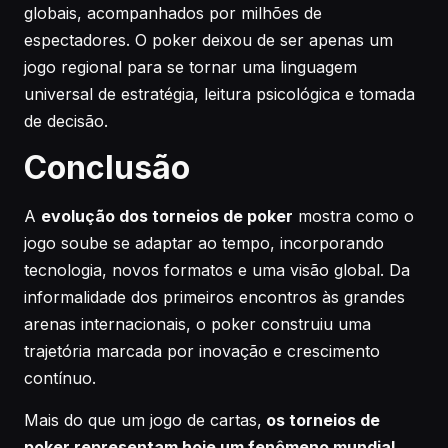
globais, acompanhados por milhões de
espectadores. O poker deixou de ser apenas um
jogo regional para se tornar uma linguagem
universal de estratégia, leitura psicológica e tomada
de decisão.
Conclusão
A
evolução dos torneios de poker
mostra como o
jogo soube se adaptar ao tempo, incorporando
tecnologia, novos formatos e uma visão global. Da
informalidade dos primeiros encontros às grandes
arenas internacionais, o poker construiu uma
trajetória marcada por inovação e crescimento
contínuo.
Mais do que um jogo de cartas,
os torneios de
poker representam hoje um fenômeno mundial
,