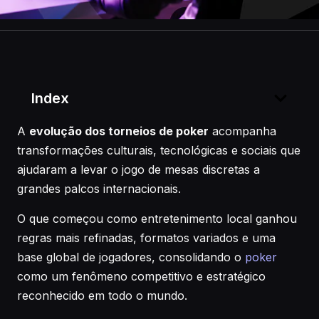
Index
A
evolução dos torneios de poker
acompanha
transformações culturais, tecnológicas e sociais que
ajudaram a levar o jogo de mesas discretas a
grandes palcos internacionais.
O que começou como entretenimento local ganhou
regras mais refinadas, formatos variados e uma
base global de jogadores, consolidando o
poker
como um fenômeno competitivo e estratégico
reconhecido em todo o mundo.