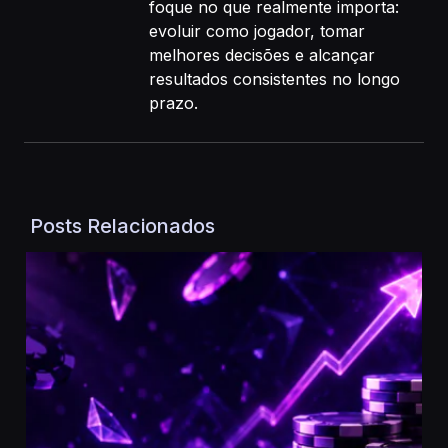
foque no que realmente importa:
evoluir como jogador, tomar
melhores decisões e alcançar
resultados consistentes no longo
prazo.
Posts Relacionados