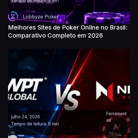
Tempo de leitura: 9 min
Lobbyze Poker
Melhores Sites de Poker Online no Brasil:
Comparativo Completo em 2026
Ferrament
julho 24, 2026
as
Tempo de leitura: 9 min