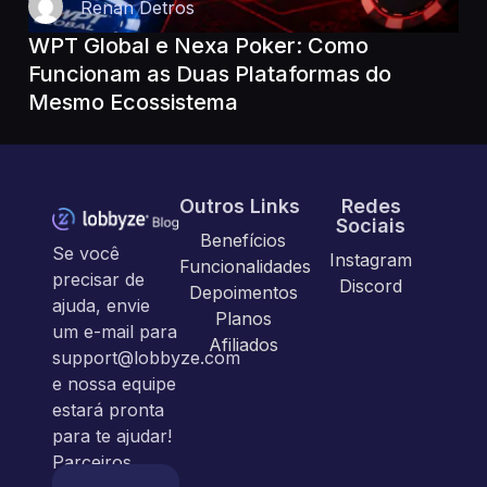
Renan Detros
WPT Global e Nexa Poker: Como
Funcionam as Duas Plataformas do
Mesmo Ecossistema
Outros Links
Redes
Sociais
Benefícios
Se você
Instagram
Funcionalidades
precisar de
Discord
Depoimentos
ajuda, envie
Planos
um e-mail para
Afiliados
support@lobbyze.com
e nossa equipe
estará pronta
para te ajudar!
Parceiros