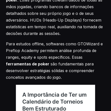
poker
. Estes programas coletam dados de todas as
mãos jogadas, criando bancos de informações
detalhados sobre seu próprio jogo e o de seus
adversários. HUDs (Heads-Up Displays) fornecem
estatísticas em tempo real, auxiliando na tomada de
decisões durante as sessões.
Para estudos offline, softwares como GTOWizard e
Preflop Academy permitem análise profunda de
ranges, equity e spots específicos. Essas
ferramentas de poker
são fundamentais para
desenvolver estratégias sólidas e compreender
conceitos avançados do jogo.