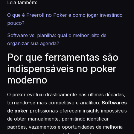
Leia também:
O que é Freeroll no Poker e como jogar investindo
pouco?
Software vs. planilha: qual o melhor jeito de
organizar sua agenda?
Por que ferramentas são
indispensáveis no poker
moderno
O poker evoluiu drasticamente nas últimas décadas,
tornando-se mais competitivo e analítico.
Softwares
de poker
profissionais oferecem insights impossíveis
de obter manualmente, permitindo identificar
padrões, vazamentos e oportunidades de melhoria