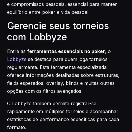
e compromissos pessoais, essencial para manter
equilíbrio entre poker e vida pessoal.
Gerencie seus torneios
com Lobbyze
Entre as
ferramentas essenciais no poker
, o
Lobbyze
se destaca para quem joga torneios
regularmente. Esta ferramenta especializada
oferece informações detalhadas sobre estruturas,
fields esperados, overlay, blinds e muitas outras
opções com os filtros avançados.
O Lobbyze também permite registrar-se
rapidamente em múltiplos torneios e acompanhar
estatísticas de performance específicas para cada
formato.