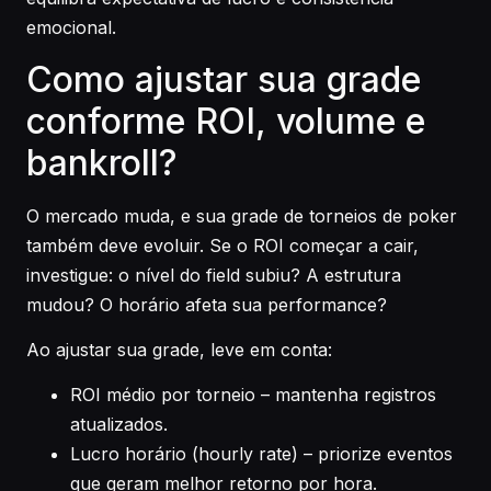
emocional.
Como ajustar sua grade
conforme ROI, volume e
bankroll?
O mercado muda, e sua grade de torneios de poker
também deve evoluir. Se o ROI começar a cair,
investigue: o nível do field subiu? A estrutura
mudou? O horário afeta sua performance?
Ao ajustar sua grade, leve em conta:
ROI médio por torneio – mantenha registros
atualizados.
Lucro horário (hourly rate) – priorize eventos
que geram melhor retorno por hora.