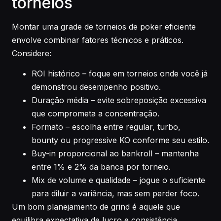
torneios
Montar uma grade de torneios de poker eficiente
envolve combinar fatores técnicos e práticos.
Considere:
ROI histórico – foque em torneios onde você já
demonstrou desempenho positivo.
Duração média – evite sobreposição excessiva
que comprometa a concentração.
Formato – escolha entre regular, turbo,
bounty ou progressive KO conforme seu estilo.
Buy-in proporcional ao bankroll – mantenha
entre 1% e 2% da banca por torneio.
Mix de volume e qualidade – jogue o suficiente
para diluir a variância, mas sem perder foco.
Um bom planejamento de grind é aquele que
equilibra expectativa de lucro e consistência