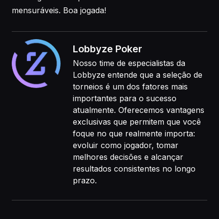
mensuráveis. Boa jogada!
Lobbyze Poker
Nosso time de especialistas da
Lobbyze entende que a seleção de
torneios é um dos fatores mais
importantes para o sucesso
atualmente. Oferecemos vantagens
exclusivas que permitem que você
foque no que realmente importa:
evoluir como jogador, tomar
melhores decisões e alcançar
resultados consistentes no longo
prazo.