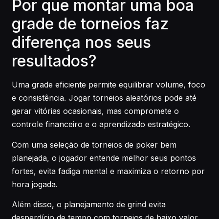
Por que montar uma boa
grade de torneios faz
diferença nos seus
resultados?
Uma grade eficiente permite equilibrar volume, foco
e consistência. Jogar torneios aleatórios pode até
gerar vitórias ocasionais, mas compromete o
controle financeiro e o aprendizado estratégico.
Com uma seleção de torneios de poker bem
planejada, o jogador entende melhor seus pontos
fortes, evita fadiga mental e maximiza o retorno por
hora jogada.
Além disso, o planejamento de grind evita
desperdício de tempo com torneios de baixo valor