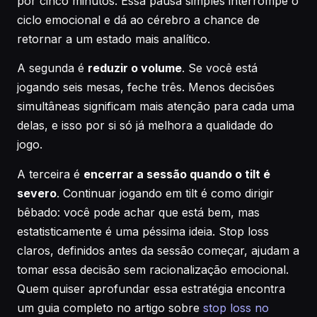
por cinco minutos. Essa pausa simples interrompe o
ciclo emocional e dá ao cérebro a chance de
retornar a um estado mais analítico.
A segunda é
reduzir o volume
. Se você está
jogando seis mesas, feche três. Menos decisões
simultâneas significam mais atenção para cada uma
delas, e isso por si só já melhora a qualidade do
jogo.
A terceira é
encerrar a sessão quando o tilt é
severo
. Continuar jogando em tilt é como dirigir
bêbado: você pode achar que está bem, mas
estatisticamente é uma péssima ideia. Stop loss
claros, definidos antes da sessão começar, ajudam a
tomar essa decisão sem racionalização emocional.
Quem quiser aprofundar essa estratégia encontra
um guia completo no artigo sobre
stop loss no