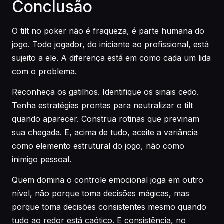
Conclusão
O tilt no poker não é fraqueza, é parte humana do
jogo. Todo jogador, do iniciante ao profissional, está
sujeito a ele. A diferença está em como cada um lida
com o problema.
Reconheça os gatilhos. Identifique os sinais cedo.
Tenha estratégias prontas para neutralizar o tilt
quando aparecer. Construa rotinas que previnam
sua chegada. E, acima de tudo, aceite a variância
como elemento estrutural do jogo, não como
inimigo pessoal.
Quem domina o controle emocional joga em outro
nível, não porque toma decisões mágicas, mas
porque toma decisões consistentes mesmo quando
tudo ao redor está caótico. E consistência, no