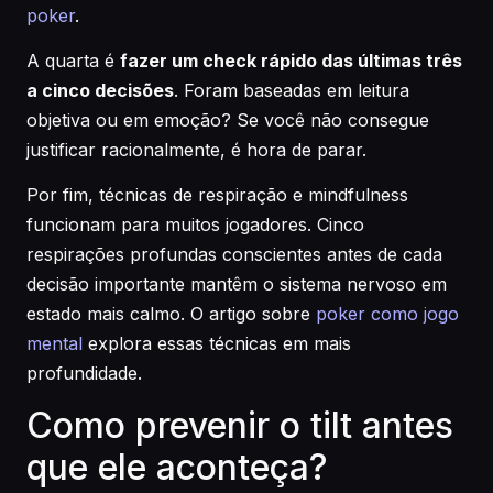
poker
.
A quarta é
fazer um check rápido das últimas três
a cinco decisões
. Foram baseadas em leitura
objetiva ou em emoção? Se você não consegue
justificar racionalmente, é hora de parar.
Por fim, técnicas de respiração e mindfulness
funcionam para muitos jogadores. Cinco
respirações profundas conscientes antes de cada
decisão importante mantêm o sistema nervoso em
estado mais calmo. O artigo sobre
poker como jogo
mental
explora essas técnicas em mais
profundidade.
Como prevenir o tilt antes
que ele aconteça?