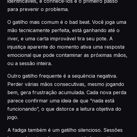
identificáveis, e conhecê-los é o primeiro passo
para prevenir o problema.
O gatilho mais comum é o bad beat. Você joga uma
mão tecnicamente perfeita, está ganhando até o
river, e uma carta improvável tira seu pote. A
injustiça aparente do momento ativa uma resposta
emocional que pode contaminar as próximas mãos,
ou a sessão inteira.
Outro gatilho frequente é a sequência negativa.
Perder várias mãos consecutivas, mesmo jogando
bem, gera frustração acumulada. Cada nova perda
parece confirmar uma ideia de que “nada está
funcionando”, o que distorce a leitura objetiva do
jogo.
A fadiga também é um gatilho silencioso. Sessões