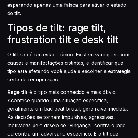
esperando apenas uma faísca para ativar o estado
de tilt.
Tipos de tilt: rage tilt,
frustration tilt e desk tilt
O tilt não é um estado único. Existem variações com
causas e manifestações distintas, e identificar qual
tipo está afetando você ajuda a escolher a estratégia
certa de recuperação.
Rage tilt
é o tipo mais conhecido e mais óbvio.
Acontece quando uma situação específica,
geralmente um bad beat brutal, gera raiva imediata.
As decisões se tornam impulsivas, agressivas,
motivadas pelo desejo de “vingança” contra o jogo
ou contra um adversário específico. É o tilt que