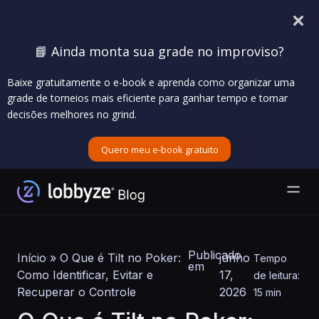
📘 Ainda monta sua grade no improviso?
Baixe gratuitamente o e-book e aprenda como organizar uma
grade de torneios mais eficiente para ganhar tempo e tomar
decisões melhores no grind.
Quero meu e-book gratuito
Publicado
Início
»
O Que é Tilt no Poker:
junho
Tempo
em
Como Identificar, Evitar e
17,
de leitura:
Recuperar o Controle
2026
15 min