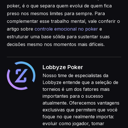
poker, é o que separa quem evolui de quem fica
preso nos mesmos limites para sempre. Para
complementar esse trabalho mental, vale conferir o
artigo sobre
controle emocional no poker
e
estruturar uma base sólida para sustentar suas
decisões mesmo nos momentos mais difíceis.
Lobbyze Poker
Nosso time de especialistas da
Lobbyze entende que a seleção de
torneios é um dos fatores mais
importantes para o sucesso
atualmente. Oferecemos vantagens
exclusivas que permitem que você
foque no que realmente importa:
evoluir como jogador, tomar