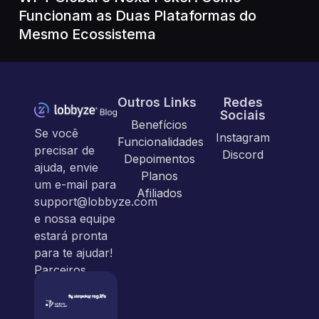
Funcionam as Duas Plataformas do
Mesmo Ecossistema
Outros Links
Redes
Sociais
Benefícios
Se você
Instagram
Funcionalidades
precisar de
Discord
Depoimentos
ajuda, envie
Planos
um e-mail para
Afiliados
support@lobbyze.com
e nossa equipe
estará pronta
para te ajudar!
Parceiros