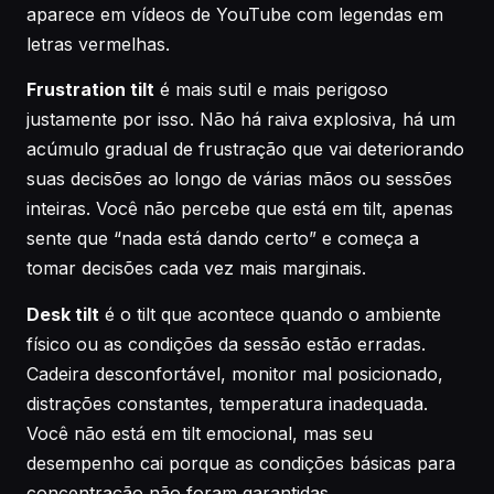
aparece em vídeos de YouTube com legendas em
letras vermelhas.
Frustration tilt
é mais sutil e mais perigoso
justamente por isso. Não há raiva explosiva, há um
acúmulo gradual de frustração que vai deteriorando
suas decisões ao longo de várias mãos ou sessões
inteiras. Você não percebe que está em tilt, apenas
sente que “nada está dando certo” e começa a
tomar decisões cada vez mais marginais.
Desk tilt
é o tilt que acontece quando o ambiente
físico ou as condições da sessão estão erradas.
Cadeira desconfortável, monitor mal posicionado,
distrações constantes, temperatura inadequada.
Você não está em tilt emocional, mas seu
desempenho cai porque as condições básicas para
concentração não foram garantidas.