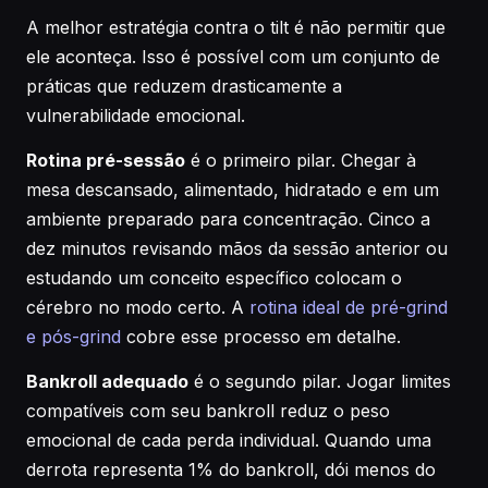
A melhor estratégia contra o tilt é não permitir que
ele aconteça. Isso é possível com um conjunto de
práticas que reduzem drasticamente a
vulnerabilidade emocional.
Rotina pré-sessão
é o primeiro pilar. Chegar à
mesa descansado, alimentado, hidratado e em um
ambiente preparado para concentração. Cinco a
dez minutos revisando mãos da sessão anterior ou
estudando um conceito específico colocam o
cérebro no modo certo. A
rotina ideal de pré-grind
e pós-grind
cobre esse processo em detalhe.
Bankroll adequado
é o segundo pilar. Jogar limites
compatíveis com seu bankroll reduz o peso
emocional de cada perda individual. Quando uma
derrota representa 1% do bankroll, dói menos do