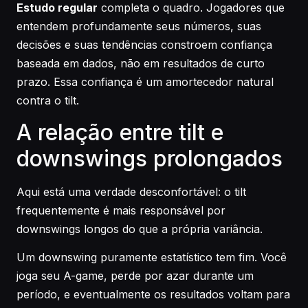
Estudo regular
completa o quadro. Jogadores que
entendem profundamente seus números, suas
decisões e suas tendências constroem confiança
baseada em dados, não em resultados de curto
prazo. Essa confiança é um amortecedor natural
contra o tilt.
A relação entre tilt e
downswings prolongados
Aqui está uma verdade desconfortável: o tilt
frequentemente é mais responsável por
downswings longos do que a própria variância.
Um downswing puramente estatístico tem fim. Você
joga seu A-game, perde por azar durante um
período, e eventualmente os resultados voltam para