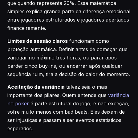
que quando representa 20%. Essa matemática
simples explica grande parte da diferença emocional
entre jogadores estruturados e jogadores apertados
financeiramente.
Limites de sessão claros
funcionam como
proteção automática. Definir antes de começar que
vai jogar no máximo três horas, ou parar após
perder cinco buy-ins, ou encerrar após qualquer
sequência ruim, tira a decisão do calor do momento.
Aceitação da variância
talvez seja o mais
importante dos pilares. Quem entende que
variância
no poker
é parte estrutural do jogo, e não exceção,
sofre muito menos com bad beats. Eles deixam de
ser injustiças e passam a ser eventos estatísticos
esperados.