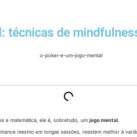
: técnicas de mindfulnes
es e matemática, ele é, sobretudo, um
jogo mental
.
ance mesmo em longas sessões, resistem melhor à variânc