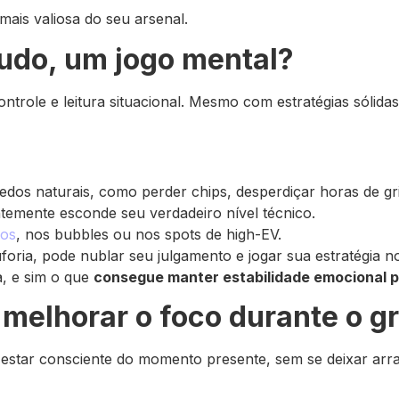
ais valiosa do seu arsenal.
tudo, um jogo mental?
ontrole e leitura situacional. Mesmo com estratégias sólid
 medos naturais, como perder chips, desperdiçar horas de
ntemente esconde seu verdadeiro nível técnico.
ios
, nos bubbles ou nos spots de high-EV.
oria, pode nublar seu julgamento e jogar sua estratégia no
a, e sim o que
consegue manter estabilidade emocional 
melhorar o foco durante o g
 estar consciente do momento presente, sem se deixar arra