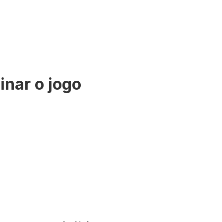
inar o jogo