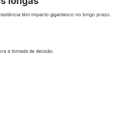
s longas
sistência têm impacto gigantesco no longo prazo.
ora a tomada de decisão.