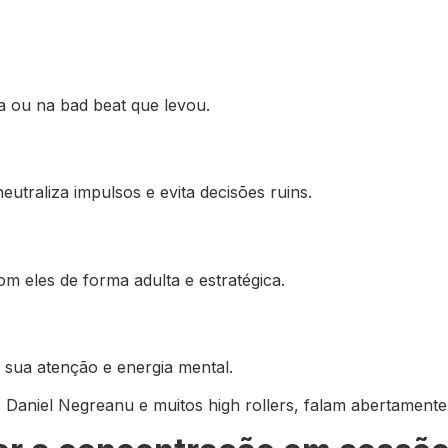
 ou na bad beat que levou.
traliza impulsos e evita decisões ruins.
m eles de forma adulta e estratégica.
 sua atenção e energia mental.
 Daniel Negreanu e muitos high rollers, falam abertamente 