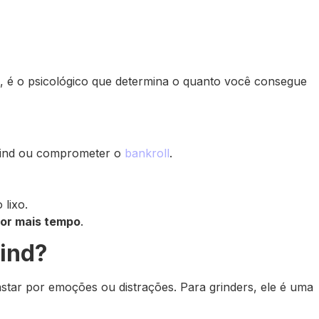
as, é o psicológico que determina o quanto você consegue
 grind ou comprometer o
bankroll
.
 lixo.
por mais tempo
.
rind?
star por emoções ou distrações. Para grinders, ele é uma