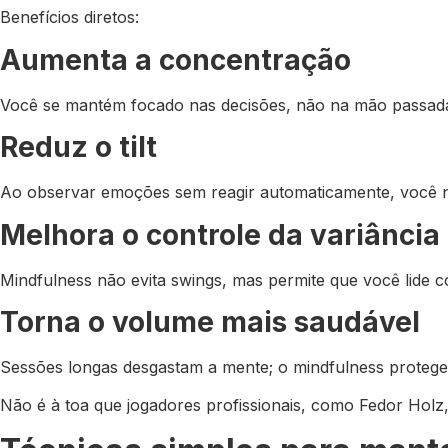
Benefícios diretos:
Aumenta a concentração
Você se mantém focado nas decisões, não na mão passada
Reduz o tilt
Ao observar emoções sem reagir automaticamente, você neu
Melhora o controle da variância
Mindfulness não evita swings, mas permite que você lide co
Torna o volume mais saudável
Sessões longas desgastam a mente; o mindfulness protege
Não é à toa que jogadores profissionais, como Fedor Holz,