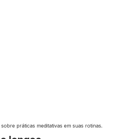
sobre práticas meditativas em suas rotinas.