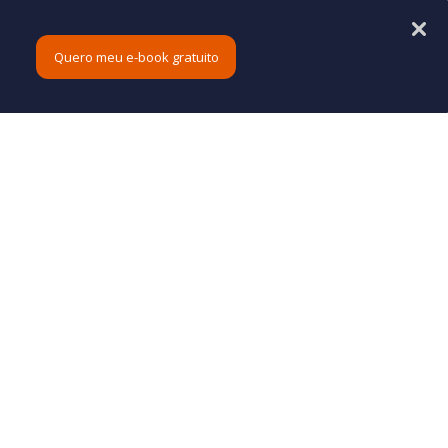
Quero meu e-book gratuito