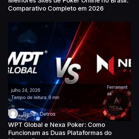
Melhores Sites de Poker Online no Brasil:
Comparativo Completo em 2026
Ferrament
julho 24, 2026
as
Tempo de leitura: 9 min
Renan Detros
WPT Global e Nexa Poker: Como
Funcionam as Duas Plataformas do