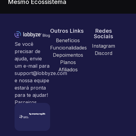
Mesmo Ecossistema
Outros Links
Redes
Sociais
Benefícios
Se você
Instagram
Funcionalidades
precisar de
Discord
Depoimentos
ajuda, envie
Planos
um e-mail para
Afiliados
support@lobbyze.com
e nossa equipe
estará pronta
para te ajudar!
Parceiros