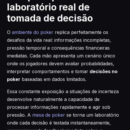
laboratório real de
tomada de decisão
O
ambiente do poker
replica perfeitamente os
desafios da vida real: informações incompletas,
pressão temporal e consequências financeiras
imediatas. Cada mão apresenta um cenário único
onde os jogadores devem avaliar probabilidades,
interpretar comportamentos e tomar
decisões no
poker
baseadas em dados limitados.
Essa constante exposição a situações de incerteza
desenvolve naturalmente a capacidade de
processar informações rapidamente e agir sob
pressão. A
mesa de poker
se torna um laboratório
onde cada decisão é testada instantaneamente,