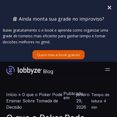
📘 Ainda monta sua grade no improviso?
Baixe gratuitamente o e-book e aprenda como organizar uma
grade de torneios mais eficiente para ganhar tempo e tomar
decisões melhores no grind.
Quero meu e-book gratuito
Publicado
Início
»
O que o Poker Pode
janeiro
Tempo de
em
Ensinar Sobre Tomada de
29,
leitura: 4
Decisão
2026
min