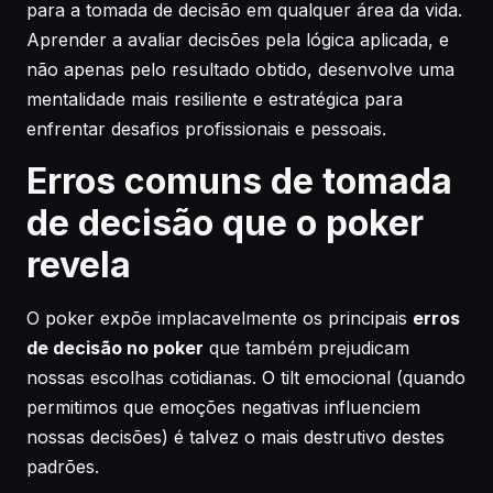
para a tomada de decisão em qualquer área da vida.
Aprender a avaliar decisões pela lógica aplicada, e
não apenas pelo resultado obtido, desenvolve uma
mentalidade mais resiliente e estratégica para
enfrentar desafios profissionais e pessoais.
Erros comuns de tomada
de decisão que o poker
revela
O poker expõe implacavelmente os principais
erros
de decisão no poker
que também prejudicam
nossas escolhas cotidianas. O tilt emocional (quando
permitimos que emoções negativas influenciem
nossas decisões) é talvez o mais destrutivo destes
padrões.