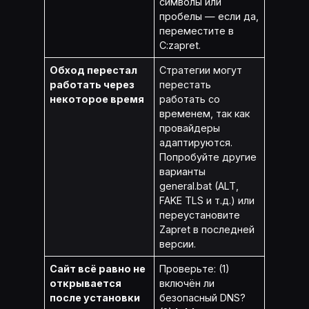
символы или
пробелы — если да,
переместите в
C:zapret.
Обход перестал
Стратегии могут
работать через
перестать
некоторое время
работать со
временем, так как
провайдеры
адаптируются.
Попробуйте другие
варианты
general.bat (ALT,
FAKE TLS и т.д.) или
переустановите
Zapret в последней
версии.
Сайт всё равно не
Проверьте: (1)
открывается
включён ли
после установки
безопасный DNS?