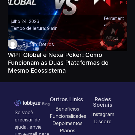
Ferrament
julho 24, 2026
as
Tempo de leitura: 9 min
Renan Detros
WPT Global e Nexa Poker: Como
Funcionam as Duas Plataformas do
Mesmo Ecossistema
Outros Links
Redes
Sociais
Benefícios
Se você
Instagram
Funcionalidades
precisar de
Discord
Depoimentos
ajuda, envie
Planos
um e-mail para