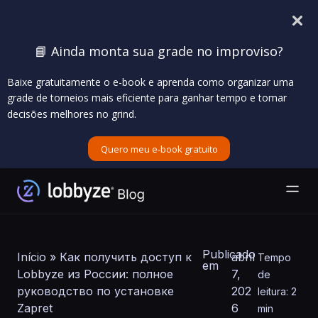
📘 Ainda monta sua grade no improviso?
Baixe gratuitamente o e-book e aprenda como organizar uma
grade de torneios mais eficiente para ganhar tempo e tomar
decisões melhores no grind.
Quero meu e-book gratuito
Publicado
Início
»
Как получить доступ к
abril
Tempo
em
Lobbyze из России: полное
7,
de
руководство по установке
202
leitura: 2
Zapret
6
min