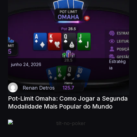
Estratég
junho 24, 2026
ia
Renan Detros
Pot-Limit Omaha: Como Jogar a Segunda
Modalidade Mais Popular do Mundo