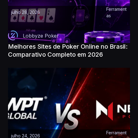
Ferrament
julho 28, 2026
as
Lobbyze Poker
Melhores Sites de Poker Online no Brasil:
Comparativo Completo em 2026
Ferrament
julho 24, 2026