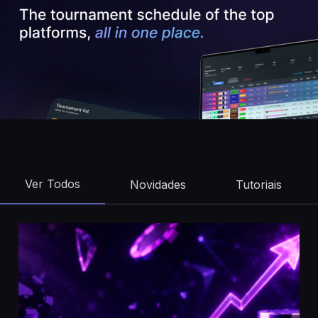
Ver Todos
Novidades
Tutoriais