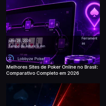
Ferrament
julho 28, 2026
as
Tempo de leitura: 9 min
Lobbyze Poker
Melhores Sites de Poker Online no Brasil:
Comparativo Completo em 2026