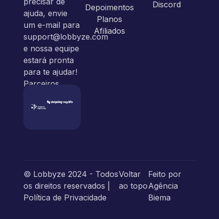
precisar de
Discord
Depoimentos
ajuda, envie
Planos
um e-mail para
Afiliados
support@lobbyze.com
e nossa equipe
estará pronta
para te ajudar!
Parceiros
© Lobbyze 2024 - Todos
Voltar
Feito por
os direitos reservados |
ao topo
Agência
Política de Privacidade
Biema