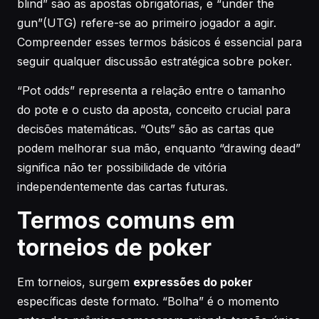
blind” são as apostas obrigatórias, e “under the
gun”(UTG) refere-se ao primeiro jogador a agir.
Compreender esses termos básicos é essencial para
seguir qualquer discussão estratégica sobre poker.
“Pot odds” representa a relação entre o tamanho
do pote e o custo da aposta, conceito crucial para
decisões matemáticas. “Outs” são as cartas que
podem melhorar sua mão, enquanto “drawing dead”
significa não ter possibilidade de vitória
independentemente das cartas futuras.
Termos comuns em
torneios de poker
Em torneios, surgem
expressões do poker
específicas deste formato. “Bolha” é o momento