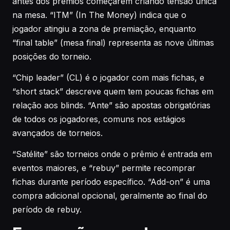
antes dos prêmios começarem criando tensão única
na mesa. “ITM” (In The Money) indica que o
jogador atingiu a zona de premiação, enquanto
“final table” (mesa final) representa as nove últimas
posições do torneio.
“Chip leader” (CL) é o jogador com mais fichas, e
“short stack” descreve quem tem poucas fichas em
relação aos blinds. “Ante” são apostas obrigatórias
de todos os jogadores, comuns nos estágios
avançados de torneios.
“Satélite” são torneios onde o prêmio é entrada em
eventos maiores, e “rebuy” permite recomprar
fichas durante período específico. “Add-on” é uma
compra adicional opcional, geralmente ao final do
período de rebuy.