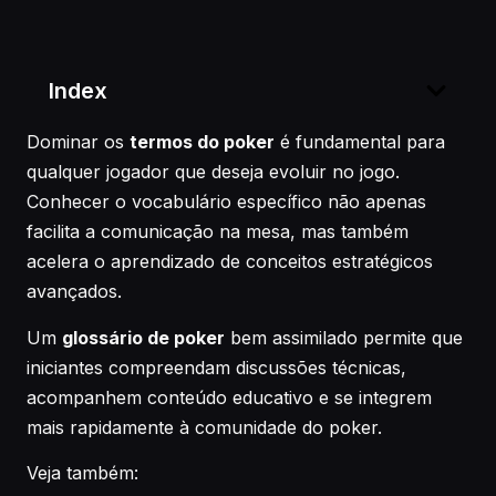
Index
Dominar os
termos do poker
é fundamental para
qualquer jogador que deseja evoluir no jogo.
Conhecer o vocabulário específico não apenas
facilita a comunicação na mesa, mas também
acelera o aprendizado de conceitos estratégicos
avançados.
Um
glossário de poker
bem assimilado permite que
iniciantes compreendam discussões técnicas,
acompanhem conteúdo educativo e se integrem
mais rapidamente à comunidade do poker.
Veja também: