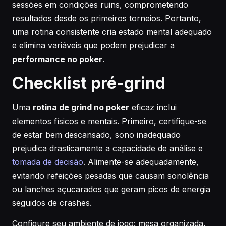
sessões em condições ruins, comprometendo
resultados desde os primeiros torneios. Portanto,
uma rotina consistente cria estado mental adequado
e elimina variáveis que podem prejudicar a
performance no poker
.
Checklist pré-grind
Uma
rotina de grind no poker
eficaz inclui
elementos físicos e mentais. Primeiro, certifique-se
de estar bem descansado, sono inadequado
prejudica drasticamente a capacidade de análise e
tomada de decisão
. Alimente-se adequadamente,
evitando refeições pesadas que causam sonolência
ou lanches açucarados que geram picos de energia
seguidos de crashes.
Configure seu ambiente de jogo: mesa organizada,