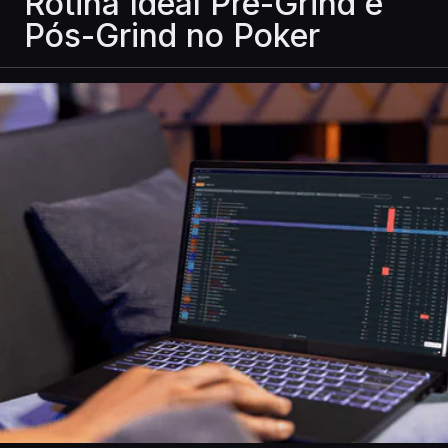
Rotina Ideal Pré-Grind e
Pós-Grind no Poker