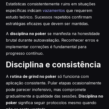
Estatísticas consistentemente ruins em situações
específicas indicam
vazamentos
que requerem
estudo teórico. Sucessos repetidos confirmam
estratégias eficazes que devem ser mantidas.
A
disciplina no poker
se manifesta na honestidade
brutal durante autoavaliação. Reconhecer erros e
implementar correções é fundamental para
progresso contínuo.
Disciplina e consistência
A
rotina de grind no poker
só funciona com
aplicação consistente. Pular etapas ocasionalmente
pode parecer inofensivo, mas compromete
gradualmente a qualidade das sessões.
Disciplina no
poker
significa seguir protocolos mesmo quando