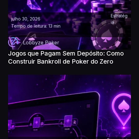
Estratég
julho 30, 2026
ia
Tempo de leitura: 13 min
Lobbyze Poker
Jogos que Pagam Sem Depósito: Como
Construir Bankroll de Poker do Zero